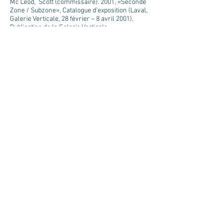
Mc Leod, Scott (commissaire). 2001, «Seconde
Zone / Subzone», Catalogue d’exposition (Laval,
Galerie Verticale, 28 février – 8 avril 2001).
Publication de la Galerie Verticale.
Opuscules / booklets
Hudon Laroche, Annie. 2006, «VERT
POLYSÉMIQUE», Opuscule d’exposition (Laval,
Galerie Verticale, 30 avril-11 juin 2006).
Publication de la Galerie Verticale.
Champagne, Martin (commissaire). 2005,
«Solitudes urbaine», Opuscule d’exposition
(Laval, Galerie de la salle Alfred-Pellan, 5
juillet-28 août 2005).
Télévision
Méchant contraste ! Culture. 19 juin 2007
Reportage, «Cachez ce dessin que je ne saurais
voir…», Reportage de Sébastien Pilote.
Intervenants : Marie-Hélène Leblanc, directrice
de la Galerie Espace Virtuel – Jean-Pierre
Vidal, professeur émérite à l'Université du
Québec à Chicoutimi – Jean-François Caron,
rédacteur en chef au VOIR Saguenay-Lac-St-
Jean. Saguenay : Télé-Québec.