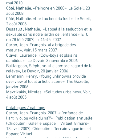
mai 2010
Côté, Nathalie. «Peindre en 2008», Le Soleil, 23
août 2008
Côté, Nathalie. «L’art au bout du fusil», Le Soleil,
2 août 2008
Dussault , Nathalie. «L’appel à la séduction et la
sexualité dans notre jardin de l’enfance», ETC,
no 78 (été 2007), p. 44-45, 2007
Caron, Jean-François. «La brigade des
mœurs», Voir, 15 mars 2007
Clavel, Laurence. «Cow-boys et plaisirs
candides», Le Devoir, 3 novembre 2006
Baillargeon, Stéphane. «Le sombre regard de la
relève», Le Devoir, 20 janvier 2006
Lehmann, Henry. «Young unknowns provide
overview of local artistic scene», The Gazette,
janvier 2006
Mavrikakis, Nicolas. «Solitudes urbaines», Voir,
4 août 2005
Catalogues / catalogs
Caron, Jean-François. 2007, «L’enfance de
l’art : viol ou voile du naïf», Publication annuelle
(Chicoutimi, Galerie Espace Virtuel, 8 mars-
13 avril 2007). Chicoutimi : Terrain vague inc. et
Espace Virtuel.