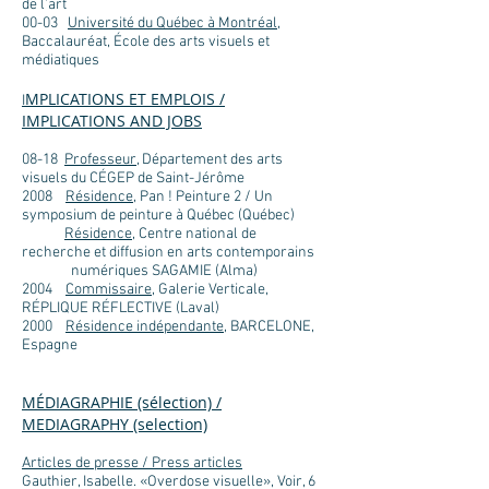
de l’art
00-03
Université du Québec à Montréal
,
Baccalauréat, École des arts visuels et
médiatiques
MPLICATIONS ET EMPLOIS /
I
IMPLICATIONS AND JOBS
08-18
Professeur
, Département des arts
visuels du CÉGEP de Saint-Jérôme
2008
Résidence
, Pan ! Peinture 2 / Un
symposium de peinture à Québec (Québec)
Résidence
, Centre national de
recherche et diffusion en arts contemporains
numériques SAGAMIE (Alma)
2004
Commissaire
, Galerie Verticale,
RÉPLIQUE RÉFLECTIVE (Laval)
2000
Résidence indépendante,
BARCELONE,
Espagne
MÉDIAGRAPHIE (sélection) /
MEDIAGRAPHY (selection)
Articles de presse / Press articles
Gauthier, Isabelle. «Overdose visuelle», Voir, 6